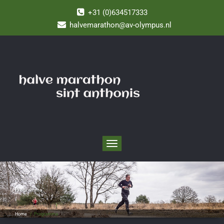
+31 (0)634517333
halvemarathon@av-olympus.nl
Toggle
navigation
Programma
Home
/
Programma